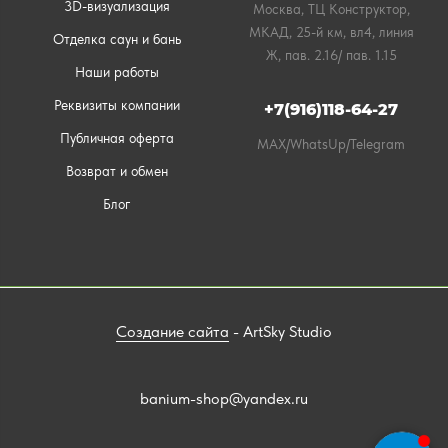
3D-визуализация
Москва, ТЦ Конструктор,
МКАД, 25-й км, вл4, линия
Отделка саун и бань
Ж, пав. 2.16/ пав. 1.15
Наши работы
Реквизиты компании
+7(916)118-64-27
Публичная оферта
MAX/WhatsUp/Telegram
Возврат и обмен
Блог
Создание сайта
- ArtSky Studio
banium-shop@yandex.ru