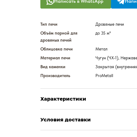
Написать в WhatsApp
Напис
Тип печи
Дровяные печи
Объём парной для
до 35 м³
дровяных печей
Облицовка печи
Метал
Материал печи
Чугун (ЧХ-1), Нержав
Вид каменки
Закрытая (внутрення
Производитель
ProMetall
Характеристики
Условия доставки