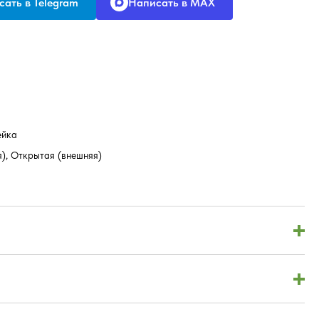
ать в Telegram
Написать в MAX
ейка
я), Открытая (внешняя)