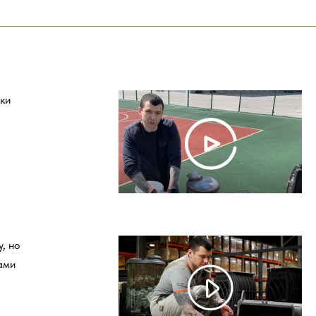
ки
, но
ами