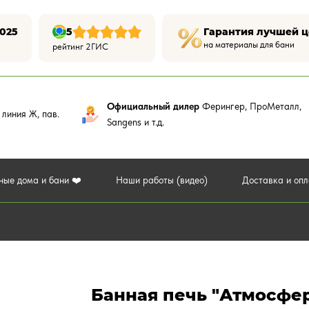
025
5
Гарантия лучшей 
на материалы для бани
рейтинг 2ГИС
Официальный дилер
Ферингер, ПроМеталл,
,
линия Ж, пав.
Sangens и т.д.
ные дома и бани ❤️
Наши работы (видео)
Доставка и оп
Банная печь "Атмосфер