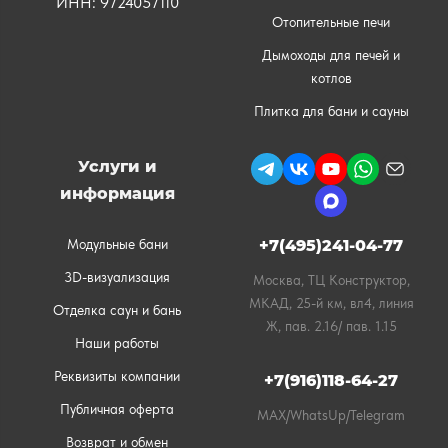
ИНН: 9724057110
Отопительные печи
Дымоходы для печей и
котлов
Плитка для бани и сауны
Услуги и
информация
Модульные бани
+7(495)241-04-77
3D-визуализация
Москва, ТЦ Конструктор,
МКАД, 25-й км, вл4, линия
Отделка саун и бань
Ж, пав. 2.16/ пав. 1.15
Наши работы
Реквизиты компании
+7(916)118-64-27
Публичная оферта
MAX/WhatsUp/Telegram
Возврат и обмен