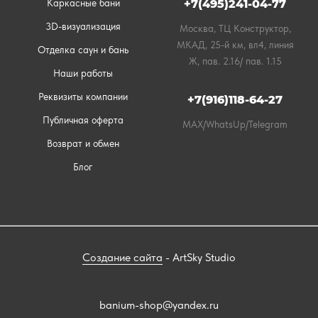
Каркасные бани
+7(495)241-04-77
3D-визуализация
Москва, ТЦ Конструктор,
МКАД, 25-й км, вл4, линия
Отделка саун и бань
Ж, пав. 2.16/ пав. 1.15
Наши работы
Реквизиты компании
+7(916)118-64-27
Публичная оферта
MAX/WhatsUp/Telegram
Возврат и обмен
Блог
Создание сайта
- ArtSky Studio
banium-shop@yandex.ru