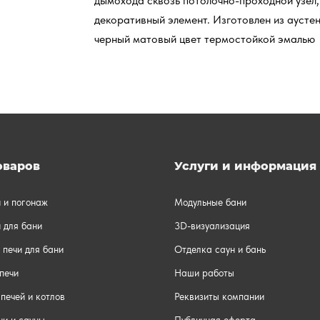
дымохода сквозь потолочно-проходной узел, 
декоративный элемент. Изготовлен из аустен
черный матовый цвет термостойкой эмалью
оваров
Услуги и информация
и и погонаж
Модульные бани
 для бани
3D-визуализация
 печи для бани
Отделка саун и бань
печи
Наши работы
печей и котлов
Реквизиты компании