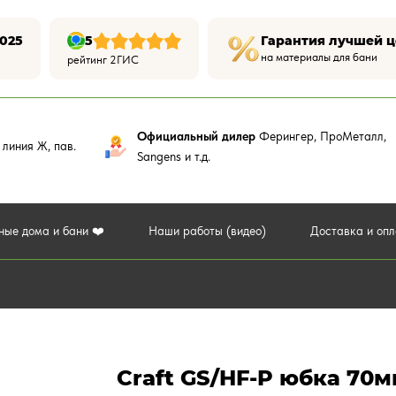
025
5
Гарантия лучшей 
на материалы для бани
рейтинг 2ГИС
Официальный дилер
Ферингер, ПроМеталл,
,
линия Ж, пав.
Sangens и т.д.
ные дома и бани ❤️
Наши работы (видео)
Доставка и оп
Craft GS/HF-P юбка 70