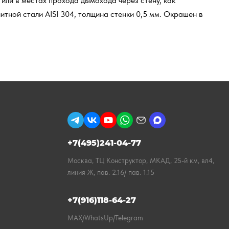
или в местах прохода дымохода через стену, как
итной стали AISI 304, толщина стенки 0,5 мм. Окрашен в
+7(495)241-04-77
Москва, ТЦ Конструктор, МКАД, 25-й км, вл4,
линия Ж, пав. 2.16/ пав. 1.15
+7(916)118-64-27
MAX/WhatsUp/Telegram