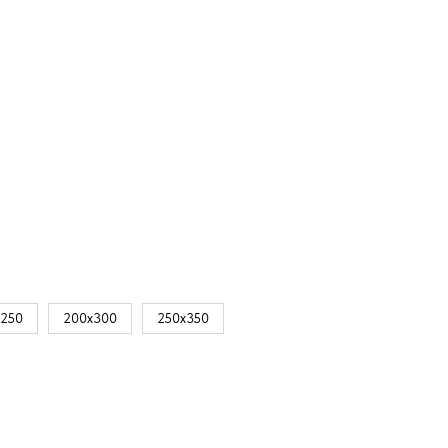
х250
200х300
250х350