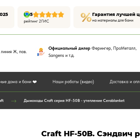
025
5
Гарантия лучшей 
на материалы для бани
рейтинг 2ГИС
Официальный дилер
Ферингер, ПроМеталл,
,
линия Ж, пав.
Sangens и т.д.
ные дома и бани ❤️
Наши работы (видео)
Доставка и оп
ft
Дымоходы Craft серия HF-50B - утепление Cerablanket
Craft HF-50B. Сэндвич р