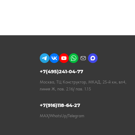
+7(495)241-04-77
Москва, ТЦ Конструктор, МКАД, 25-й км, вл4,
линия Ж, пав. 2.16/ пав. 1.15
+7(916)118-64-27
MAX/WhatsUp/Telegram