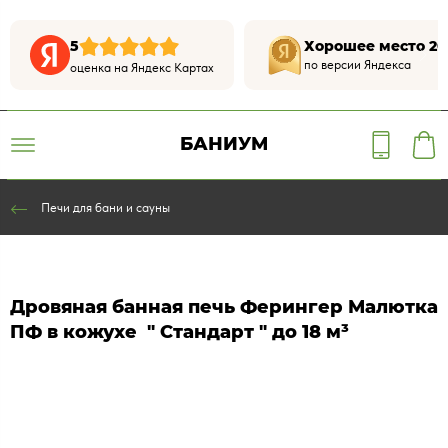
5
Хорошее место 20
по версии Яндекса
оценка на Яндекс Картах
БАНИУМ
Печи для бани и сауны
Дровяная банная печь Ферингер Малютка
ПФ в кожухе " Стандарт " до 18 м³