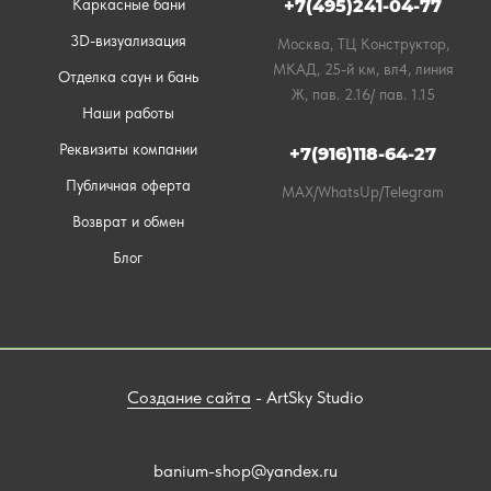
Каркасные бани
+7(495)241-04-77
3D-визуализация
Москва, ТЦ Конструктор,
МКАД, 25-й км, вл4, линия
Отделка саун и бань
Ж, пав. 2.16/ пав. 1.15
Наши работы
Реквизиты компании
+7(916)118-64-27
Публичная оферта
MAX/WhatsUp/Telegram
Возврат и обмен
Блог
Создание сайта
- ArtSky Studio
banium-shop@yandex.ru