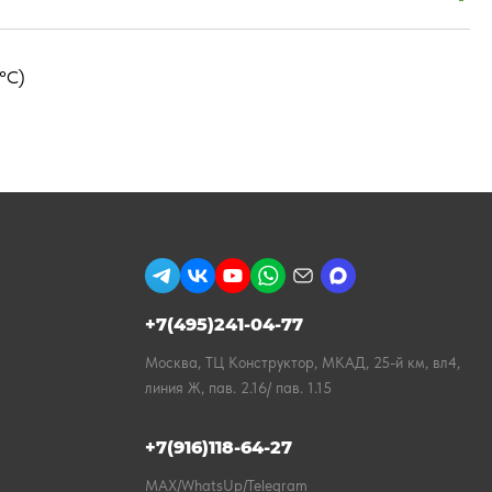
°С)
+7(495)241-04-77
Москва, ТЦ Конструктор, МКАД, 25-й км, вл4,
линия Ж, пав. 2.16/ пав. 1.15
+7(916)118-64-27
MAX/WhatsUp/Telegram