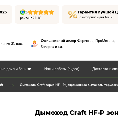
025
5
Гарантия лучшей 
на материалы для бани
рейтинг 2ГИС
Официальный дилер
Ферингер, ПроМеталл,
,
линия Ж, пав.
Sangens и т.д.
ные дома и бани ❤️
Наши работы (видео)
Доставка и оп
ft
Дымоходы Craft серия HF - P ( окрашенные дымоходы термоэ
Дымоход Craft HF-P зон