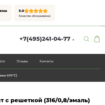
цены
5.0
Качество обслуживания
+7(495)241-04-77
▼
лата
Отзывы
Контакты
малью 600°С)
т с решеткой (316/0,8/эмаль)