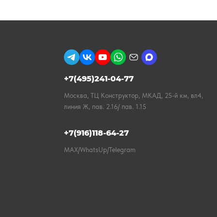
+7(495)241-04-77
Москва, ТЦ Конструктор, МКАД, 25-й км, вл4,
линия Ж, пав. 2.16/ пав. 1.15
+7(916)118-64-27
MAX/WhatsUp/Telegram