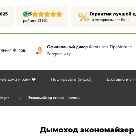
025
5
Гарантия лучшей 
на материалы для бани
рейтинг 2ГИС
Официальный дилер
Ферингер, ПроМеталл,
,
линия Ж, пав.
Sangens и т.д.
ные дома и бани ❤️
Наши работы (видео)
Доставка и оп
inger
Экономайзер стекло - камень
Дымоход экономайзер 