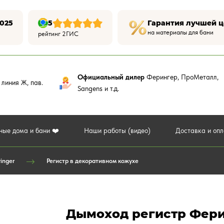
025
5
Гарантия лучшей 
на материалы для бани
рейтинг 2ГИС
Официальный дилер
Ферингер, ПроМеталл,
,
линия Ж, пав.
Sangens и т.д.
ные дома и бани ❤️
Наши работы (видео)
Доставка и оп
inger
Регистр в декоративном кожухе
Дымоход регистр Фери