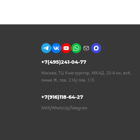
+7(495)241-04-77
Москва, ТЦ Конструктор, МКАД, 25-й км, вл4,
линия Ж, пав. 2.16/ пав. 1.15
+7(916)118-64-27
MAX/WhatsUp/Telegram