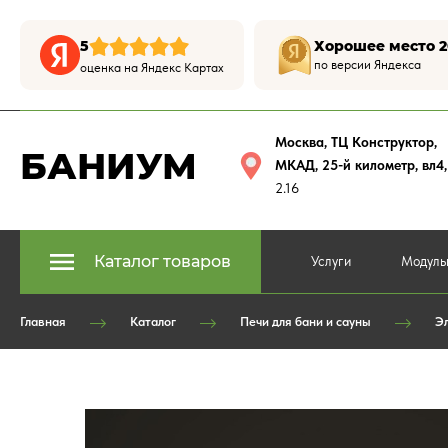
5
Хорошее место 2
по версии Яндекса
оценка на Яндекс Картах
Москва, ТЦ Конструктор
,
БАНИУМ
МКАД, 25-й километр, вл4
2.16
Каталог товаров
Услуги
Модуль
Главная
Каталог
Печи для бани и сауны
Эл