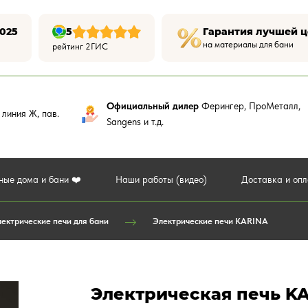
025
5
Гарантия лучшей 
на материалы для бани
рейтинг 2ГИС
Официальный дилер
Ферингер, ПроМеталл,
,
линия Ж, пав.
Sangens и т.д.
ные дома и бани ❤️
Наши работы (видео)
Доставка и оп
ектрические печи для бани
Электрические печи KARINA
Электрическая печь KAR