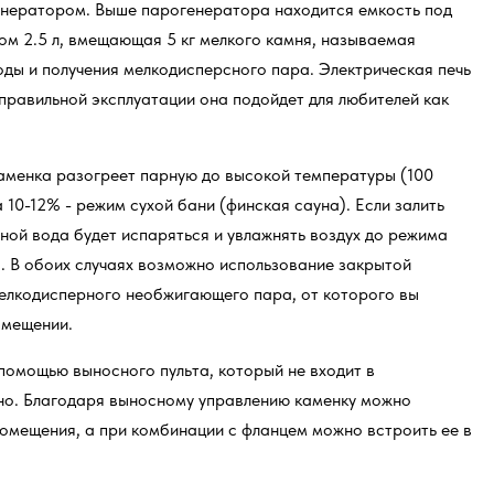
генератором. Выше парогенератора находится емкость под
м 2.5 л, вмещающая 5 кг мелкого камня, называемая
оды и получения мелкодисперсного пара. Электрическая печь
 правильной эксплуатации она подойдет для любителей как
 каменка разогреет парную до высокой температуры (100
 10-12% - режим сухой бани (финская сауна). Если залить
ной вода будет испаряться и увлажнять воздух до режима
. В обоих случаях возможно использование закрытой
мелкодисперного необжигающего пара, от которого вы
омещении.
помощью выносного пульта, который не входит в
но. Благодаря выносному управлению каменку можно
помещения, а при комбинации с фланцем можно встроить ее в