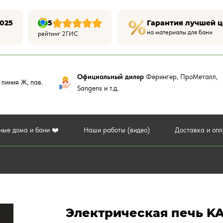
025
5
Гарантия лучшей 
на материалы для бани
рейтинг 2ГИС
Официальный дилер
Ферингер, ПроМеталл,
,
линия Ж, пав.
Sangens и т.д.
ные дома и бани ❤️
Наши работы (видео)
Доставка и оп
Электрическая печь KA