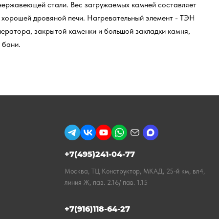
 нержавеющей стали. Вес загружаемых камней составляет
 в хорошей дровяной печи. Нагревательный элемент - ТЭН
ератора, закрытой каменки и большой закладки камня,
 бани.
+7(495)241-04-77
Москва, ТЦ Конструктор, МКАД, 25-й км, вл4,
линия Ж, пав. 2.16/ пав. 1.15
+7(916)118-64-27