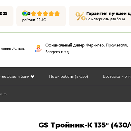
025
5
Гарантия лучшей 
на материалы для бани
рейтинг 2ГИС
Официальный дилер
Ферингер, ПроМеталл,
,
линия Ж, пав.
Sangens и т.д.
ные дома и бани ❤️
Наши работы (видео)
Доставка и оп
rrum
GS Тройник-К 135° (430/