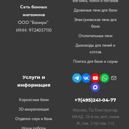
Вагонка, полки и погонаж
Сеть банных
Дровяные печи для бани
магазинов
Электрические печи для
ООО "Баниум"
бани
ИНН: 9724057110
Отопительные печи
Дымоходы для печей и
котлов
Плитка для бани и сауны
Услуги и
информация
Каркасные бани
+7(495)241-04-77
3D-визуализация
Москва, ТЦ Конструктор,
МКАД, 25-й км, вл4, линия
Отделка саун и бань
Ж, пав. 2.16/ пав. 1.15
Наши работы