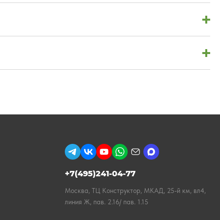
+7(495)241-04-77
Москва, ТЦ Конструктор, МКАД, 25-й км, вл4,
линия Ж, пав. 2.16/ пав. 1.15