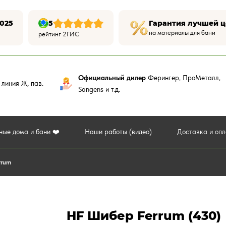
025
5
Гарантия лучшей 
на материалы для бани
рейтинг 2ГИС
Официальный дилер
Ферингер, ПроМеталл,
,
линия Ж, пав.
Sangens и т.д.
ные дома и бани ❤️
Наши работы (видео)
Доставка и оп
rrum
HF Шибер Ferrum (430)