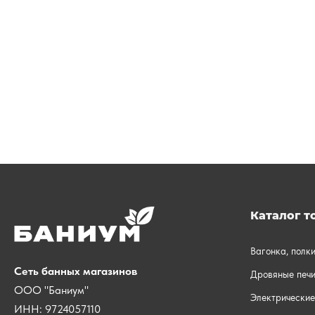
Каталог т
Вагонка, полк
Сеть банных магазинов
Дровяные печи
ООО "Баниум"
Электрические
ИНН: 9724057110