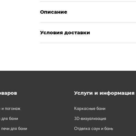
Описание
Условия доставки
оваров
Услуги и информация
и и погонаж
Каркасные бани
 для бани
3D-визуализация
 печи для бани
Отделка саун и бань