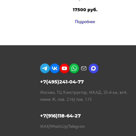
17500 руб.
Подробнее
+7(495)241-04-77
Москва, ТЦ Конструктор, МКАД, 25-й км, вл4,
линия Ж, пав. 2.16/ пав. 1.15
+7(916)118-64-27
MAX/WhatsUp/Telegram