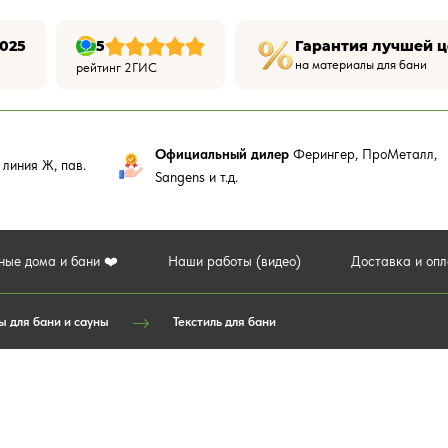
025
5
Гарантия лучшей 
на материалы для бани
рейтинг 2ГИС
Официальный дилер
Ферингер, ПроМеталл,
,
линия Ж, пав.
Sangens и т.д.
ные дома и бани ❤️
Наши работы (видео)
Доставка и оп
ы для бани и сауны
Текстиль для бани