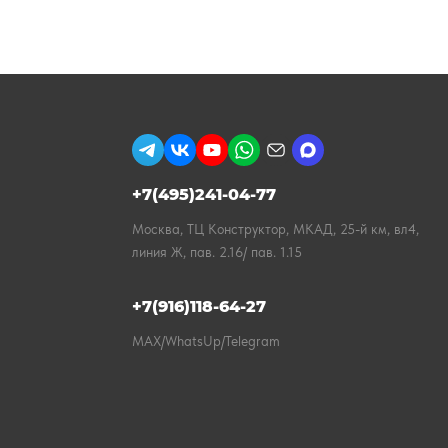
+7(495)241-04-77
Москва, ТЦ Конструктор, МКАД, 25-й км, вл4,
линия Ж, пав. 2.16/ пав. 1.15
+7(916)118-64-27
MAX/WhatsUp/Telegram