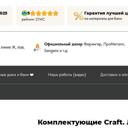
025
5
Гарантия лучшей 
на материалы для бани
рейтинг 2ГИС
Официальный дилер
Ферингер, ПроМеталл,
,
линия Ж, пав.
Sangens и т.д.
ные дома и бани ❤️
Наши работы (видео)
Доставка и оп
Комплектующие Craft. 