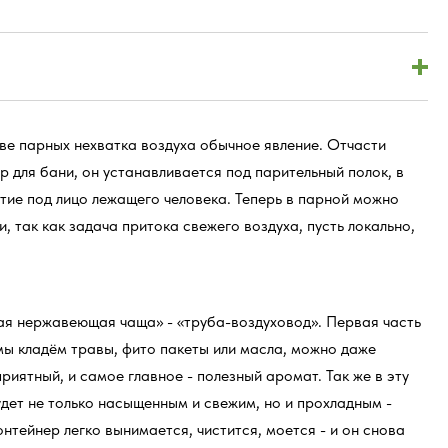
ве парных нехватка воздуха обычное явление. Отчасти
 для бани, он устанавливается под парительный полок, в
ие под лицо лежащего человека. Теперь в парной можно
, так как задача притока свежего воздуха, пусть локально,
ная нержавеющая чаща» - «труба-воздуховод». Первая часть
мы кладём травы, фито пакеты или масла, можно даже
приятный, и самое главное - полезный аромат. Так же в эту
удет не только насыщенным и свежим, но и прохладным -
нтейнер легко вынимается, чистится, моется - и он снова