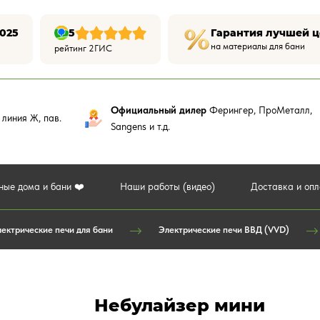
025
5
Гарантия лучшей 
на материалы для бани
рейтинг 2ГИС
Официальный дилер
Ферингер, ПроМеталл,
,
линия Ж, пав.
Sangens и т.д.
ные дома и бани ❤️
Наши работы (видео)
Доставка и оп
ектрические печи для бани
Электрические печи ВВД (VVD)
Небулайзер мини