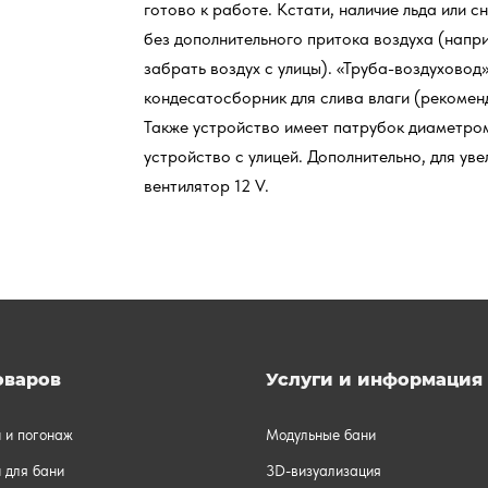
готово к работе. Кстати, наличие льда или 
без дополнительного притока воздуха (напри
забрать воздух с улицы). «Труба-воздуховод
кондесатосборник для слива влаги (рекоменд
Также устройство имеет патрубок диаметро
устройство с улицей. Дополнительно, для у
вентилятор 12 V.
оваров
Услуги и информация
и и погонаж
Модульные бани
 для бани
3D-визуализация