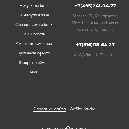
Модульные бани
+7(495)241-04-77
3D-визуализация
Москва, ТЦ Конструктор,
МКАД, 25-й км, вл4, линия
Отделка саун и бань
Ж, пав. 2.16/ пав. 1.15
Наши работы
Реквизиты компании
+7(916)118-64-27
Публичная оферта
MAX/WhatsUp/Telegram
Возврат и обмен
Блог
Создание сайта
- ArtSky Studio
banium-shop@yandex.ru