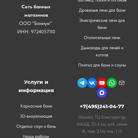
Вагонка, полки и погонаж
Сеть банных
Дровяные печи для бани
магазинов
Электрические печи для
ООО "Баниум"
бани
ИНН: 9724057110
Отопительные печи
Дымоходы для печей и
котлов
Плитка для бани и сауны
Услуги и
информация
Каркасные бани
+7(495)241-04-77
3D-визуализация
Москва, ТЦ Конструктор,
МКАД, 25-й км, вл4, линия
Отделка саун и бань
Ж, пав. 2.16/ пав. 1.15
Наши работы