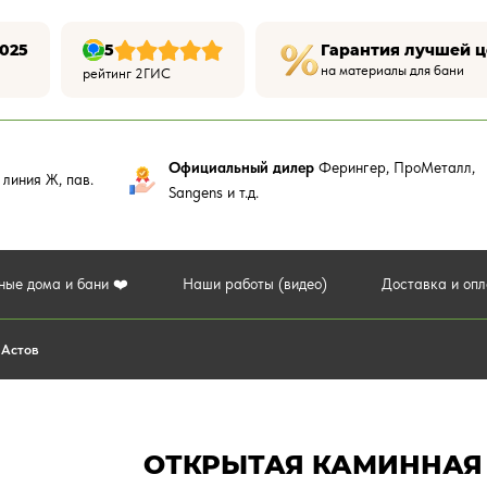
025
5
Гарантия лучшей 
на материалы для бани
рейтинг 2ГИС
Официальный дилер
Ферингер, ПроМеталл,
,
линия Ж, пав.
Sangens и т.д.
ные дома и бани ❤️
Наши работы (видео)
Доставка и оп
 Астов
ОТКРЫТАЯ КАМИННАЯ 