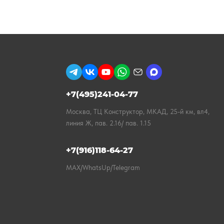
+7(495)241-04-77
Москва, ТЦ Конструктор, МКАД, 25-й км, вл4,
линия Ж, пав. 2.16/ пав. 1.15
+7(916)118-64-27
MAX/WhatsUp/Telegram