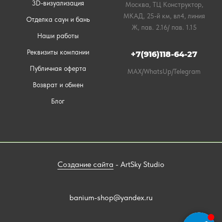
3D-визуализация
Москва, ТЦ Конструктор,
МКАД, 25-й км, вл4, линия
Отделка саун и бань
Ж, пав. 2.16/ пав. 1.15
Наши работы
Реквизиты компании
+7(916)118-64-27
Публичная оферта
MAX/WhatsUp/Telegram
Возврат и обмен
Блог
Создание сайта
- ArtSky Studio
banium-shop@yandex.ru