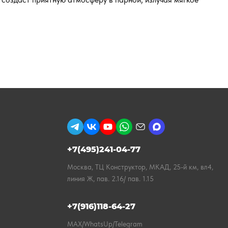
+7(495)241-04-77
Москва, ТЦ Конструктор, МКАД, 25-й км, вл4,
линия Ж, пав. 2.16/ пав. 1.15
+7(916)118-64-27
MAX/WhatsUp/Telegram