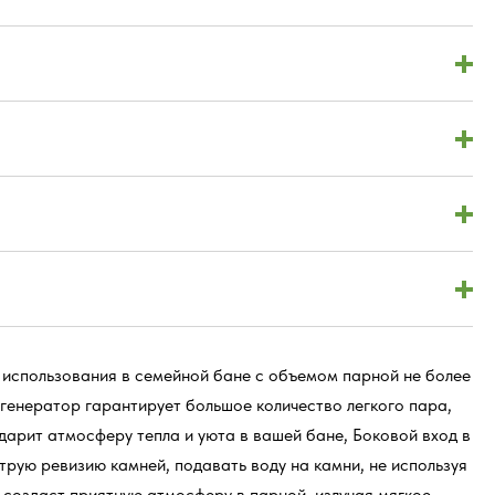
 использования в семейной бане с объемом парной не более
генератор гарантирует большое количество легкого пара,
арит атмосферу тепла и уюта в вашей бане, Боковой вход в
трую ревизию камней, подавать воду на камни, не используя
 создаст приятную атмосферу в парной, излучая мягкое