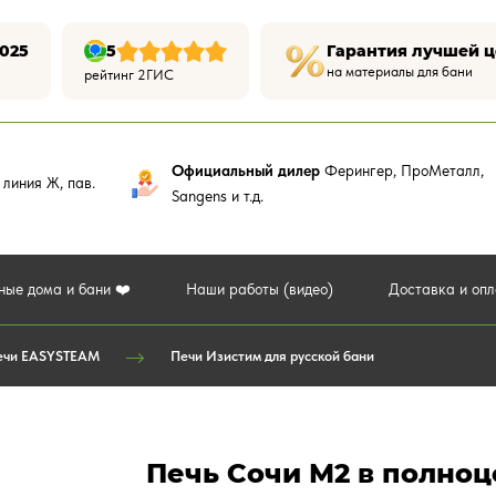
025
5
Гарантия лучшей 
на материалы для бани
рейтинг 2ГИС
Официальный дилер
Ферингер, ПроМеталл,
,
линия Ж, пав.
Sangens и т.д.
ные дома и бани ❤️
Наши работы (видео)
Доставка и оп
ечи EASYSTEAM
Печи Изистим для русской бани
Печь Сочи М2 в полно