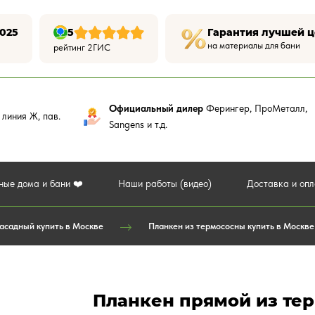
025
5
Гарантия лучшей 
на материалы для бани
рейтинг 2ГИС
Официальный дилер
Ферингер, ПроМеталл,
,
линия Ж, пав.
Sangens и т.д.
ные дома и бани ❤️
Наши работы (видео)
Доставка и оп
асадный купить в Москве
Планкен из термососны купить в Москве
Планкен прямой из терм