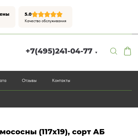
цены
5.0
Качество обслуживания
+7(495)241-04-77
▼
лата
Отзывы
Контакты
ососны (117х19), сорт АБ