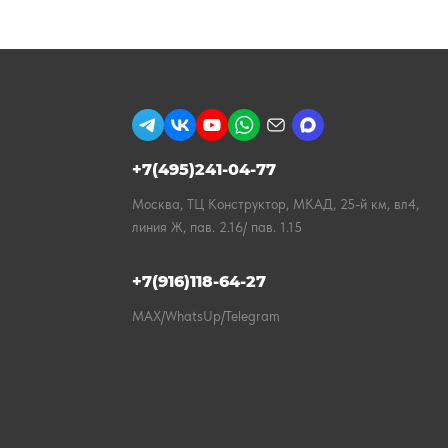
+7(495)241-04-77
Москва, ТЦ Конструктор, МКАД, 25-й км, вл4,
линия Ж, пав. 2.16/ пав. 1.15
+7(916)118-64-27
MAX/WhatsUp/Telegram