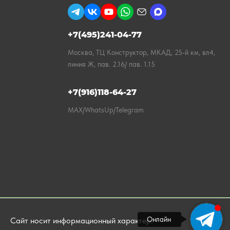
+7(495)241-04-77
Москва, ТЦ Конструктор, МКАД, 25-й км, вл4,
линия Ж, пав. 2.16/ пав. 1.15
+7(916)118-64-27
MAX/WhatsUp/Telegram
Онлайн
Сайт носит информационный характер.