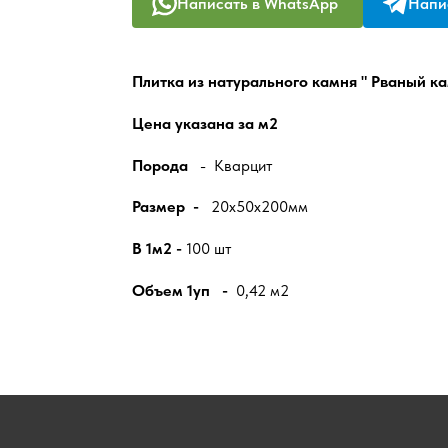
Написать в WhatsApp
Напис
Плитка из натурального камня " Рваный ка
Цена указана за м2
Порода
- Кварцит
Размер -
20х50х200мм
В 1м2 -
100 шт
Объем 1уп -
0,42 м2