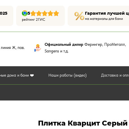
025
5
Гарантия лучшей 
на материалы для бани
рейтинг 2ГИС
Официальный дилер
Ферингер, ПроМеталл,
,
линия Ж, пав.
Sangens и т.д.
ные дома и бани ❤️
Наши работы (видео)
Доставка и оп
Плитка Кварцит Серый