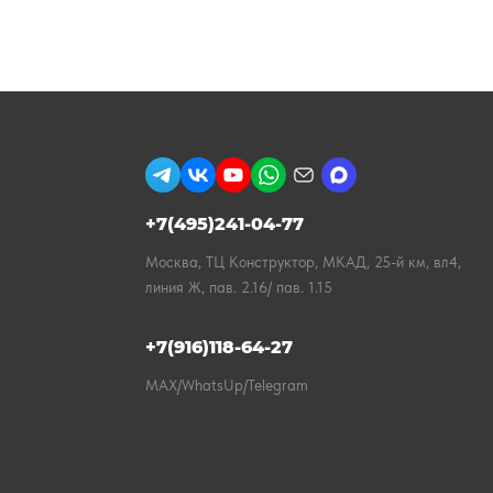
+7(495)241-04-77
Москва, ТЦ Конструктор, МКАД, 25-й км, вл4,
линия Ж, пав. 2.16/ пав. 1.15
+7(916)118-64-27
MAX/WhatsUp/Telegram