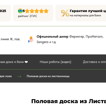
025
5
Гарантия лучшей 
на материалы для бани
рейтинг 2ГИС
Официальный дилер
Ферингер, ПроМеталл,
,
линия Ж, пав.
Sangens и т.д.
ные дома и бани ❤️
Наши работы (видео)
Доставка и оп
для пола
Половая доска из лиственницы
Половая доска из Листв