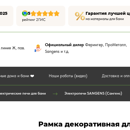
025
5
Гарантия лучшей 
на материалы для бани
рейтинг 2ГИС
Официальный дилер
Ферингер, ПроМеталл,
,
линия Ж, пав.
Sangens и т.д.
ные дома и бани ❤️
Наши работы (видео)
Доставка и оп
ектрические печи для бани
Электропечи SANGENS (Сангенс)
Рамка декоративная дл