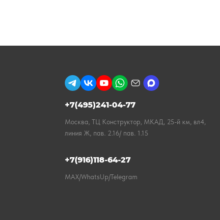
+7(495)241-04-77
Москва, ТЦ Конструктор, МКАД, 25-й км, вл4,
линия Ж, пав. 2.16/ пав. 1.15
+7(916)118-64-27
MAX/WhatsUp/Telegram