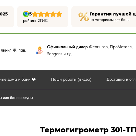
025
5
Гарантия лучшей 
на материалы для бани
рейтинг 2ГИС
Официальный дилер
Ферингер, ПроМеталл,
,
линия Ж, пав.
Sangens и т.д.
ные дома и бани ❤️
Наши работы (видео)
Доставка и оп
ы для бани и сауны
Термогигрометр 301-ТГ