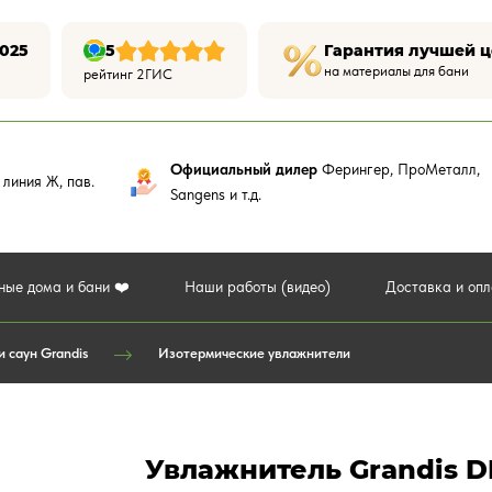
025
5
Гарантия лучшей 
на материалы для бани
рейтинг 2ГИС
Официальный дилер
Ферингер, ПроМеталл,
,
линия Ж, пав.
Sangens и т.д.
ные дома и бани ❤️
Наши работы (видео)
Доставка и оп
 саун Grandis
Изотермические увлажнители
Увлажнитель Grandis D