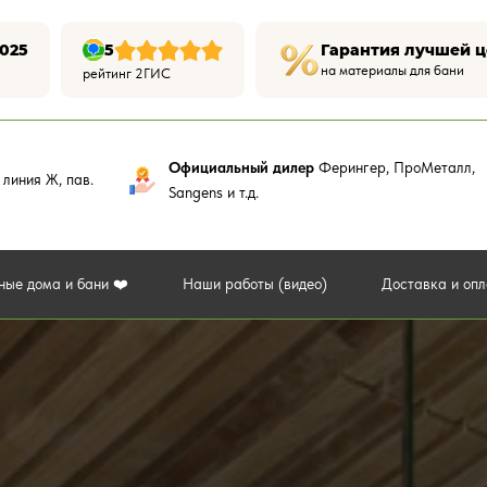
025
5
Гарантия лучшей 
на материалы для бани
рейтинг 2ГИС
Официальный дилер
Ферингер, ПроМеталл,
,
линия Ж, пав.
Sangens и т.д.
ные дома и бани ❤️
Наши работы (видео)
Доставка и оп