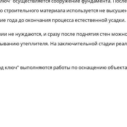
ключ" осуществляется сооружение фундамента. После 
ого строительного материала используется не высуш
ие года до окончания процесса естественной усадки.
ии не нуждаются, и сразу после поднятия стен можн
адыванию утеплителя. На заключительной стадии ре
од ключ" выполняются работы по оснащению объекта
, водогрейного котла, и дымохода и других трубных 
. Параллельно проводятся электротехнические работ
од ключ" посвящается внешней и внутренней отделке
он и дверей, утепление парной, а также обшивка п