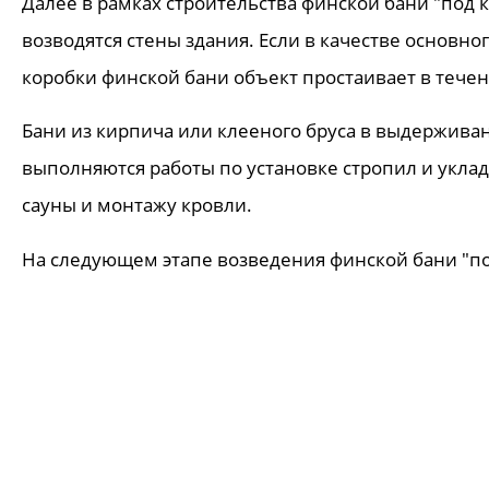
Далее в рамках строительства финской бани "под 
возводятся стены здания. Если в качестве основн
коробки финской бани объект простаивает в течен
Бани из кирпича или клееного бруса в выдерживан
выполняются работы по установке стропил и укл
сауны и монтажу кровли.
На следующем этапе возведения финской бани "п
данной стадии осуществляется обустройство топки
предусмотренный проектом сауны
монтаж камина
приборы интерьерного освещения, розетки и т. д.
Заключительный этап возведения финской бани "п
герметизация монтажных швов стен, установка ок