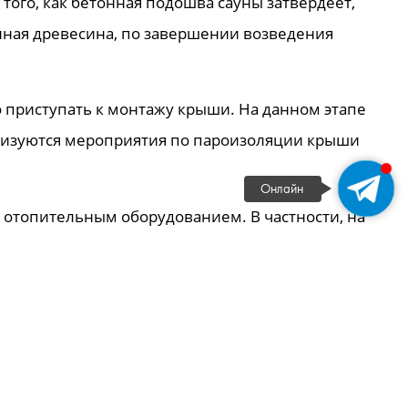
того, как бетонная подошва сауны затвердеет,
енная древесина, по завершении возведения
о приступать к монтажу крыши. На данном этапе
ализуются мероприятия по пароизоляции крыши
Онлайн
 отопительным оборудованием. В частности, на
коммуникаций. В некоторых случаях производится
ы, по завершении которых в сауне появляются
 объекта. В частности, производится
омещений вагонкой и укладывание напольного